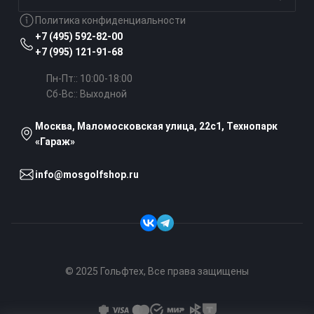
Политика конфиденциальности
Перчатки для гольфа
+7 (495) 592-82-00
Этернитовый миниатюр-гольф
+7 (995) 121-91-68
Бэги и тележки для гольфа
Пн-Пт:: 10:00-18:00
Фетровый мини-гольф
Сб-Вс:: Выходной
Тренажеры для гольфа
Москва, Маломосковская улица, 22с1, Технопарк
«Гараж»
Аксессуары для гольфа
info@mosgolfshop.ru
Мини-гольф
Обувь для гольфа
© 2025 Гольфтех, Все права защищены