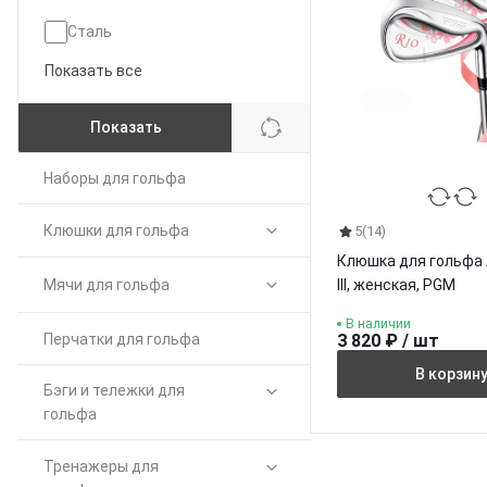
Сталь
Показать все
Показать
Наборы для гольфа
Клюшки для гольфа
5
(14)
Клюшка для гольфа 
Вуды для гольфа
III, женская, PGM
Мячи для гольфа
Детские клюшки для гольфа
В наличии
Игровые мячи для гольфа
Перчатки для гольфа
3 820 ₽ / шт
Драйверы для гольфа
В корзин
Тренировочные мячи для
Бэги и тележки для
Паттеры для гольфа
гольфа
гольфа
Айроны/Вейджи для гольфа
Тележки для гольфа
Тренажеры для