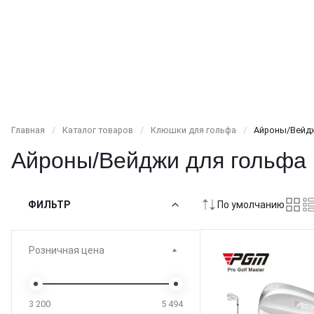
Главная
/
Каталог товаров
/
Клюшки для гольфа
/
Айроны/Вейдж
Айроны/Вейджи для гольфа
ФИЛЬТР
По умолчанию
Розничная цена
3 200
5 494