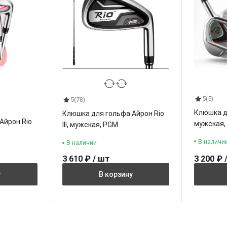
5
(5)
5
(78)
Клюшка д
Клюшка для гольфа Айрон Rio
Айрон Rio
мужская,
III, мужская, PGM
В наличи
В наличии
3 610 ₽ / шт
3 200 ₽ 
у
В корзину