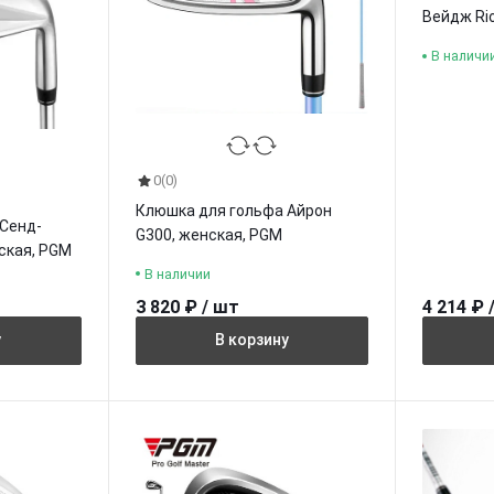
Вейдж Ri
В наличи
0
(0)
Клюшка для гольфа Айрон
Сенд-
G300, женская, PGM
ская, PGM
В наличии
3 820 ₽ / шт
4 214 ₽ 
у
В корзину