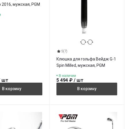
o 2016, мужская, PGM
и
5
(7)
Клюшка для гольфа Вейдж G-1
Spin Milled, мужская, PGM
В наличии
/ шт
5 494 ₽ / шт
В корзину
В корзину