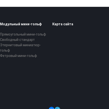
Модульный мини-гольф
Карта сайта
Прямоугольный мини-гольф
Свободный стандарт
Этернитовый миниатюр-
гольф
Фетровый мини-гольф