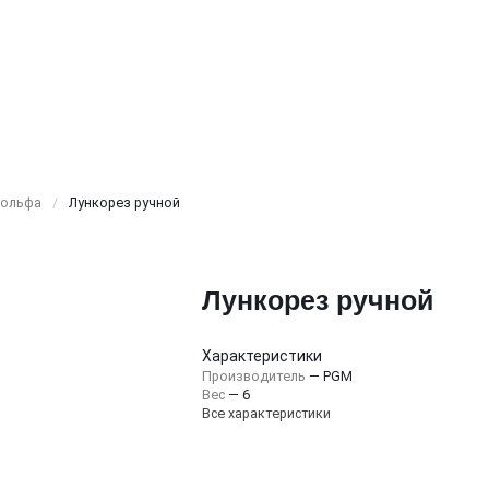
гольфа
/
Лункорез ручной
Лункорез ручной
Характеристики
Производитель
—
PGM
Вес
—
6
Все характеристики