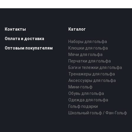
Контакты
Каталог
Оплата и доставка
Наборы для гольфа
Оптовым покупателям
Клюшки для гольфа
Мячи для гольфа
Перчатки для гольфа
Бэги и тележки для гольфа
Тренажеры для гольфа
Аксессуары для гольфа
Мини-гольф
Обувь для гольфа
Одежда для гольфа
Гольф подарки
Школьный гольф / Фан-Гольф