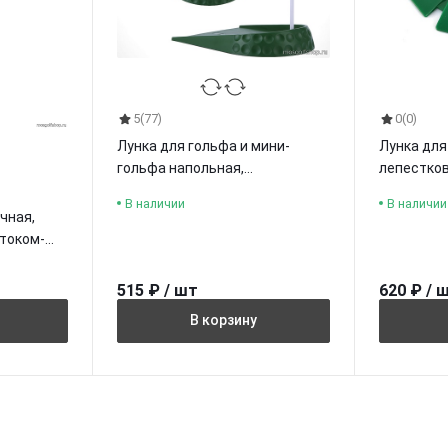
5
(77)
0
(0)
Лунка для гольфа и мини-
Лунка для
гольфа напольная,
лепестков
пластиковая, PGM
PGM
В наличии
В наличии
чная,
током-
515 ₽ / шт
620 ₽ / 
В корзину