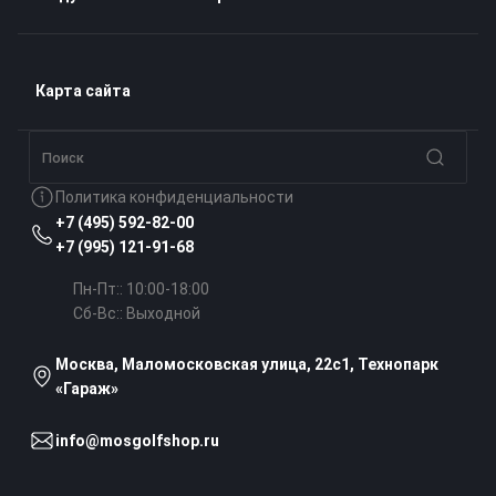
Клюшки для гольфа
Прямоугольный мини-гольф
Карта сайта
Мячи для гольфа
Свободный стандарт
Политика конфиденциальности
Перчатки для гольфа
+7 (495) 592-82-00
Этернитовый миниатюр-гольф
+7 (995) 121-91-68
Бэги и тележки для гольфа
Пн-Пт:: 10:00-18:00
Фетровый мини-гольф
Сб-Вс:: Выходной
Тренажеры для гольфа
Москва, Маломосковская улица, 22с1, Технопарк
«Гараж»
Аксессуары для гольфа
info@mosgolfshop.ru