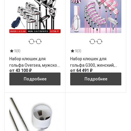
5
(8)
5
(3)
Набор клюшек для
Набор клюшек для
гольфа Oversea, мужской,
гольфа G300, женский,
от 43 100 ₽
от 64 491 ₽
PGM
PGM
Подробнее
Подробнее